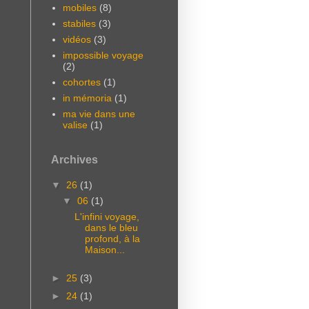
mobiles
(8)
stabiles
(3)
vidéos
(3)
impossible voyage
(2)
cohortes
(1)
in mémoria
(1)
ma vie dans une
valise
(1)
Archives
▼
26
(1)
▼
06
(1)
L'infini voyage,
dans le bleu
profond, à la
Maison...
►
25
(3)
►
24
(1)