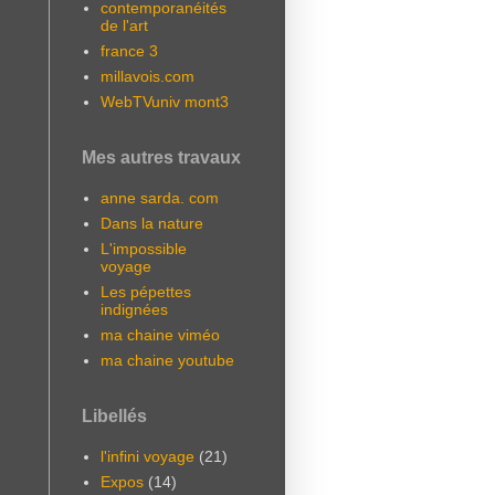
contemporanéités
de l'art
france 3
millavois.com
WebTVuniv mont3
Mes autres travaux
anne sarda. com
Dans la nature
L'impossible
voyage
Les pépettes
indignées
ma chaine viméo
ma chaine youtube
Libellés
l'infini voyage
(21)
Expos
(14)