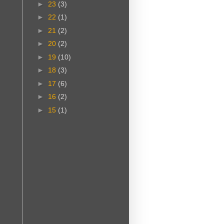
►
23
(3)
►
22
(1)
►
21
(2)
►
20
(2)
►
19
(10)
►
18
(3)
►
17
(6)
►
16
(2)
►
15
(1)