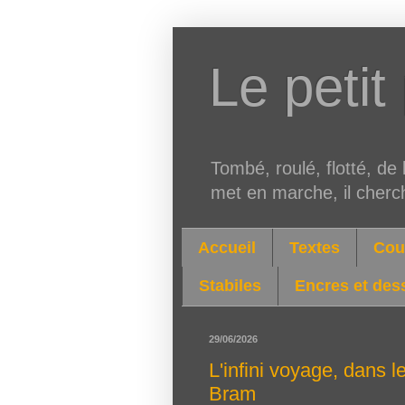
Le petit
Tombé, roulé, flotté, de l
met en marche, il cherch
Accueil
Textes
Cou
Stabiles
Encres et des
29/06/2026
L'infini voyage, dans l
Bram