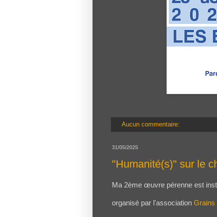
Aucun commentaire:
31/05/2025
"Humanité(s)" sur le c
Ma 2ème œuvre pérenne est install
organisé par l'association
Grains 