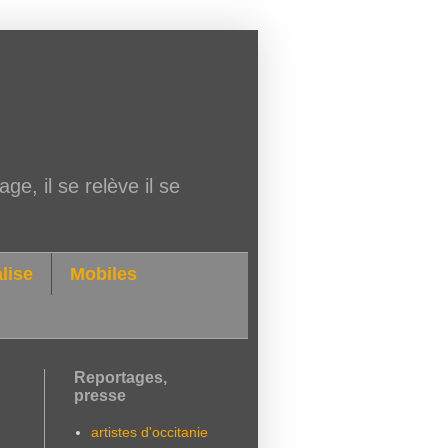
ge, il se relève il se
lise
Mobiles
Reportages,
presse
artistes d'occitanie