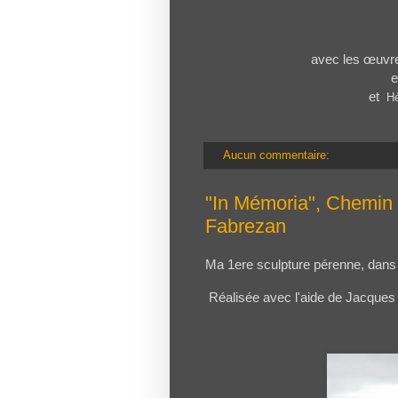
avec les œuvr
e
et
Hé
Aucun commentaire:
"In Mémoria", Chemin 
Fabrezan
Ma 1ere sculpture pérenne, dans 
Réalisée avec l'aide de Jacques 